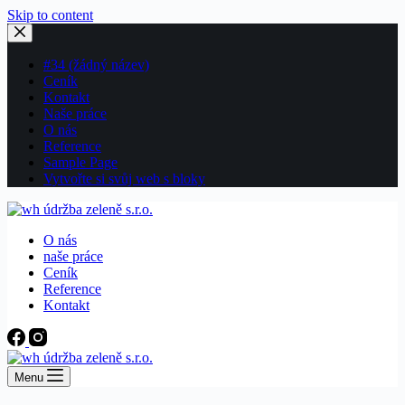
Skip to content
#34 (žádný název)
Ceník
Kontakt
Naše práce
O nás
Reference
Sample Page
Vytvořte si svůj web s bloky
O nás
naše práce
Ceník
Reference
Kontakt
Menu