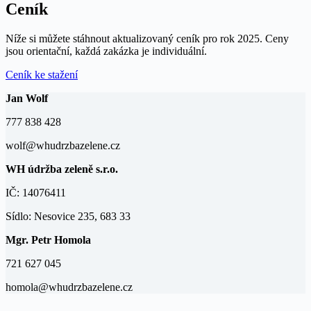
Ceník
Níže si můžete stáhnout aktualizovaný ceník pro rok 2025. Ceny
jsou orientační, každá zakázka je individuální.
Ceník ke stažení
Jan Wolf
777 838 428
wolf@whudrzbazelene.cz
WH údržba zeleně s.r.o.
IČ: 14076411
Sídlo: Nesovice 235, 683 33
Mgr. Petr Homola
721 627 045
homola@whudrzbazelene.cz